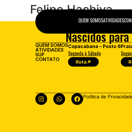
Felipe Hachiya
QUEM SOMOS
ATIVIDADES
CON
Nascidos para 
QUEM SOMOS
Copacabana – Posto 6
Prai
ATIVIDADES
Segunda à Sábado
Segun
SUP
CONTATO
Rota
R
Política de Privacidad