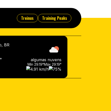
Treinus
Training Peaks
o, BR
°
algumas nuvens
Mín 29.19°
Máx 29.19°
4.91 km/h
75%