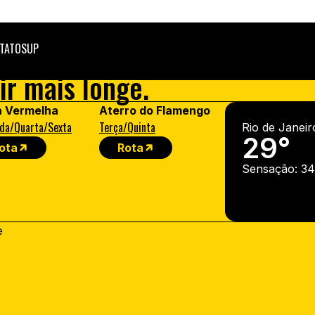
TATO
SUP
ir mais longe.
a Vermelha
Aterro do Flamengo
da/Quarta/Sexta
Terça/Quinta
Rio de Janeir
29°
ota
Rota
Sensação: 34
e